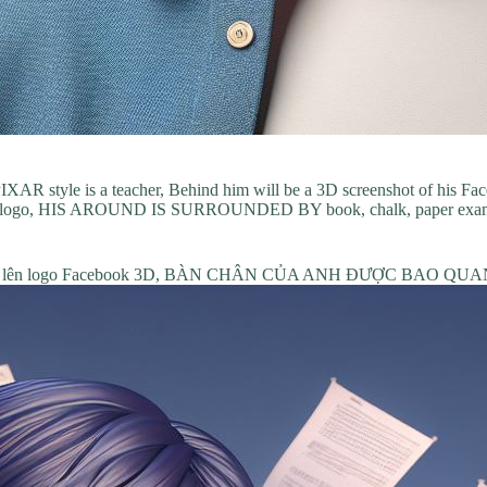
PIXAR style is a teacher, Behind him will be a 3D screenshot of his Fa
ebook logo, HIS AROUND IS SURROUNDED BY book, chalk, paper exa
y ngồi lên logo Facebook 3D, BÀN CHÂN CỦA ANH ĐƯỢC BAO QUANH