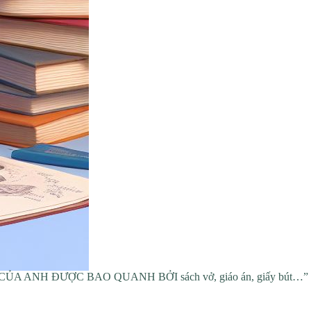
N CHÂN CỦA ANH ĐƯỢC BAO QUANH BỞI sách vở, giáo án, giấy bút…”