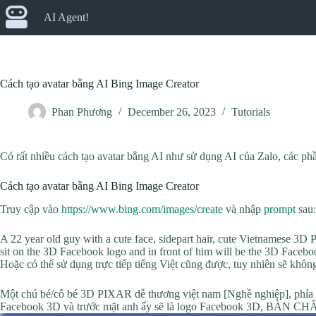
Skip
AI Agent!
to
content
Cách tạo avatar bằng AI Bing Image Creator
Phan Phương
December 26, 2023
Tutorials
Có rất nhiều cách tạo avatar bằng AI như sử dụng AI của Zalo, các
Cách tạo avatar bằng AI Bing Image Creator
Truy cập vào
https://www.bing.com/images/create
và nhập
prompt
sau:
A 22 year old guy with a cute face, sidepart hair, cute Vietnamese 3D 
sit on the 3D Facebook logo and in front of him will be the 3D 
Hoặc có thể sử dụng trực tiếp tiếng Việt cũng được, tuy nhiên sẽ khô
Một chú bé/cô bé 3D PIXAR dễ thương việt nam [Nghề nghiệp], phía sa
Facebook 3D và trước mặt anh ấy sẽ là logo Facebook 3D, BÀN 