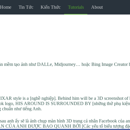
Home
Tin Tức
Kiến Thức
Tutorials
About
 phần mềm tạo ảnh như DALLe, Midjourney… hoặc Bing Image Creator h
PIXAR style is a [nghề nghiệp]. Behind him will be a 3D screenshot of 
Facebook logo, HIS AROUND IS SURROUNDED BY [những thứ phụ kiện l
ng chuẩn như tiếng Anh.
u anh ấy sẽ là ảnh chụp màn hình 3D trang cá nhân Facebook của anh 
CHÂN CỦA ANH ĐƯỢC BAO QUANH BỞI [Các yếu tố biểu tượng đặc t