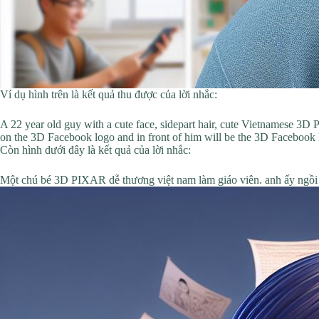
Ví dụ hình trên là kết quả thu được của lời nhắc:
A 22 year old guy with a cute face, sidepart hair, cute Vietnamese 3D 
on the 3D Facebook logo and in front of him will be the 3D Fac
Còn hình dưới đây là kết quả của lời nhắc:
Một chú bé 3D PIXAR dễ thương việt nam làm giáo viên. anh ấ