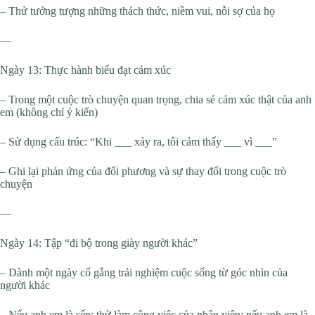
– Thử tưởng tượng những thách thức, niềm vui, nỗi sợ của họ
—
Ngày 13: Thực hành biểu đạt cảm xúc
– Trong một cuộc trò chuyện quan trọng, chia sẻ cảm xúc thật của anh
em (không chỉ ý kiến)
– Sử dụng cấu trúc: “Khi ___ xảy ra, tôi cảm thấy ___ vì ___”
– Ghi lại phản ứng của đối phương và sự thay đổi trong cuộc trò
chuyện
—
Ngày 14: Tập “đi bộ trong giày người khác”
– Dành một ngày cố gắng trải nghiệm cuộc sống từ góc nhìn của
người khác
– Nếu anh em là sếp: thử làm công việc của nhân viên; nếu anh em là