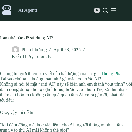
Skip
to
AI Agent!
content
Làm thế nào để sử dụng AI?
Phan Phương
April 28, 2025
Kiến Thức
,
Tutorials
Chúng tôi giới thiệu bài viết rất chất lượng của tác giả
Thông Phan
:
Tại sao chúng ta hoảng loạn như gà mắc tóc trước AI?
Không ai nói bí mật “anti-AI” này sẽ biến anh em thành “out trình” với
đám đông đúng không? (hết fomo, bước vào nhóm 1%, x5 thu nhập
thậm chí hơn mà không cần quá quan tâm AI có ra gì mới, phát triển
tới đâu)
Oke, vậy thì để tui.
“khi đám đông mải học viết lệnh cho AI, người thông minh lại tập
trung vào thứ AI mãi không thể giỏi”