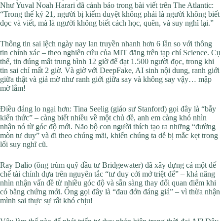
Như Yuval Noah Harari đã cảnh báo trong bài viết trên The Atlantic:
“Trong thế kỷ 21, người bị kiểm duyệt không phải là người không biết
đọc và viết, mà là người không biết cách học, quên, và suy nghĩ lại.”
Thông tin sai lệch ngày nay lan truyền nhanh hơn 6 lần so với thông
tin chính xác – theo nghiên cứu của MIT đăng trên tạp chí Science. Cụ
thể, tin đúng mất trung bình 12 giờ để đạt 1.500 người đọc, trong khi
tin sai chỉ mất 2 giờ. Và giờ với DeepFake, AI sinh nội dung, ranh giới
giữa thật và giả mờ như ranh giới giữa say và không say vậy… mập
mờ lắm!
Điều đáng lo ngại hơn: Tina Seelig (giáo sư Stanford) gọi đây là “bẫy
kiến thức” – càng biết nhiều về một chủ đề, anh em càng khó nhìn
nhận nó từ góc độ mới. Não bộ con người thích tạo ra những “đường
mòn tư duy” và đi theo chúng mãi, khiến chúng ta dễ bị mắc kẹt trong
lối suy nghĩ cũ.
Ray Dalio (ông trùm quỹ đầu tư Bridgewater) đã xây dựng cả một đế
chế tài chính dựa trên nguyên tắc “tư duy cởi mở triệt để” – khả năng
nhìn nhận vấn đề từ nhiều góc độ và sẵn sàng thay đổi quan điểm khi
có bằng chứng mới. Ổng gọi đây là “đau đớn đáng giá” – vì thừa nhận
mình sai thực sự rất khó chịu!