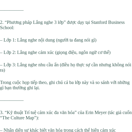
—————
2. “Phương pháp Lắng nghe 3 lớp” được dạy tại Stanford Business
School:
– Lớp 1: Lắng nghe nội dung (người ta đang nói gì)
– Lớp 2: Lắng nghe cảm xúc (giọng điệu, ngôn ngữ cơ thể)
– Lớp 3: Lắng nghe nhu cầu ẩn (điều họ thực sự cần nhưng không nói
ra)
Trong cuộc họp tiếp theo, ghi chú cả ba lớp này và so sánh với những
gì bạn thường ghi lại.
—————
3. “Kỹ thuật Trí tuệ cảm xúc đa văn hóa” của Erin Meyer (tác giả cuốn
“The Culture Map”):
– Nhận diện sự khác biệt văn hóa trong cách thể hiện cảm xúc