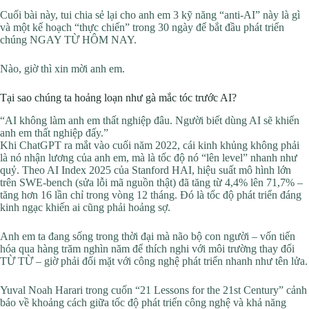
Cuối bài này, tui chia sẻ lại cho anh em 3 kỹ năng “anti-AI” này là gì
và một kế hoạch “thực chiến” trong 30 ngày để bắt đầu phát triển
chúng NGAY TỪ HÔM NAY.
Nào, giờ thì xin mời anh em.
Tại sao chúng ta hoảng loạn như gà mắc tóc trước AI?
“AI không làm anh em thất nghiệp đâu. Người biết dùng AI sẽ khiến
anh em thất nghiệp đấy.”
Khi ChatGPT ra mắt vào cuối năm 2022, cái kinh khủng không phải
là nó nhận lương của anh em, mà là tốc độ nó “lên level” nhanh như
quỷ. Theo AI Index 2025 của Stanford HAI, hiệu suất mô hình lớn
trên SWE-bench (sửa lỗi mã nguồn thật) đã tăng từ 4,4% lên 71,7% –
tăng hơn 16 lần chỉ trong vòng 12 tháng. Đó là tốc độ phát triển đáng
kinh ngạc khiến ai cũng phải hoảng sợ.
Anh em ta đang sống trong thời đại mà não bộ con người – vốn tiến
hóa qua hàng trăm nghìn năm để thích nghi với môi trường thay đổi
TỪ TỪ – giờ phải đối mặt với công nghệ phát triển nhanh như tên lửa.
Yuval Noah Harari trong cuốn “21 Lessons for the 21st Century” cảnh
báo về khoảng cách giữa tốc độ phát triển công nghệ và khả năng