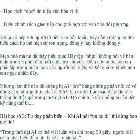
– Học cách “đọc” tín hiệu văn hóa vi tế
– Điều chỉnh cách giao tiếp cho phù hợp với văn hóa đối phương
Khi giao tiếp với người từ nền văn hóa khác, hãy dành thời gian tìm
hiểu cách họ thể hiện sự tôn trọng, đồng ý hay không đồng ý.
Mẹo nhỏ mà tui đã thấy hiệu quả: Hãy tập “nhịn” không nói về bản
thân trong 5 phút đầu mỗi cuộc trò chuyện. Điều này buộc anh em
phải tập trung hoàn toàn vào người đối diện, và kết quả sẽ khiến anh
em ngạc nhiên đấy.
Nhưng làm thế nào để không bị AI “lừa” bằng những phản hồi có vẻ
đồng cảm nhưng thực chất là được lập trình? Làm sao để phân biệt
thông tin thật-giả trong thời đại AI? Đó chính là lúc chúng ta cần đến
kỹ năng thứ ba…
Bài học số 3: Tư duy phản biện – Khi AI nói “tin tui đi” thì đừng bao
giờ tin!
“Trong thời đại AI có thể viết luận văn chỉ trong 30 giây, người biết
cách phát hiện điều phi lý sẽ là nhân tài.”