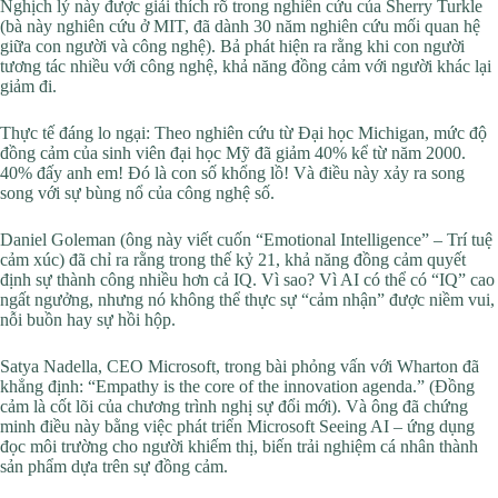
Nghịch lý này được giải thích rõ trong nghiên cứu của Sherry Turkle
(bà này nghiên cứu ở MIT, đã dành 30 năm nghiên cứu mối quan hệ
giữa con người và công nghệ). Bả phát hiện ra rằng khi con người
tương tác nhiều với công nghệ, khả năng đồng cảm với người khác lại
giảm đi.
Thực tế đáng lo ngại: Theo nghiên cứu từ Đại học Michigan, mức độ
đồng cảm của sinh viên đại học Mỹ đã giảm 40% kể từ năm 2000.
40% đấy anh em! Đó là con số khổng lồ! Và điều này xảy ra song
song với sự bùng nổ của công nghệ số.
Daniel Goleman (ông này viết cuốn “Emotional Intelligence” – Trí tuệ
cảm xúc) đã chỉ ra rằng trong thế kỷ 21, khả năng đồng cảm quyết
định sự thành công nhiều hơn cả IQ. Vì sao? Vì AI có thể có “IQ” cao
ngất ngưởng, nhưng nó không thể thực sự “cảm nhận” được niềm vui,
nỗi buồn hay sự hồi hộp.
Satya Nadella, CEO Microsoft, trong bài phỏng vấn với Wharton đã
khẳng định: “Empathy is the core of the innovation agenda.” (Đồng
cảm là cốt lõi của chương trình nghị sự đổi mới). Và ông đã chứng
minh điều này bằng việc phát triển Microsoft Seeing AI – ứng dụng
đọc môi trường cho người khiếm thị, biến trải nghiệm cá nhân thành
sản phẩm dựa trên sự đồng cảm.