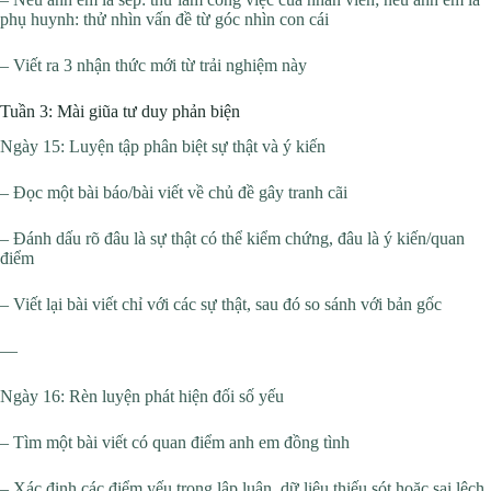
phụ huynh: thử nhìn vấn đề từ góc nhìn con cái
– Viết ra 3 nhận thức mới từ trải nghiệm này
Tuần 3: Mài giũa tư duy phản biện
Ngày 15: Luyện tập phân biệt sự thật và ý kiến
– Đọc một bài báo/bài viết về chủ đề gây tranh cãi
– Đánh dấu rõ đâu là sự thật có thể kiểm chứng, đâu là ý kiến/quan
điểm
– Viết lại bài viết chỉ với các sự thật, sau đó so sánh với bản gốc
—
Ngày 16: Rèn luyện phát hiện đối số yếu
– Tìm một bài viết có quan điểm anh em đồng tình
– Xác định các điểm yếu trong lập luận, dữ liệu thiếu sót hoặc sai lệch