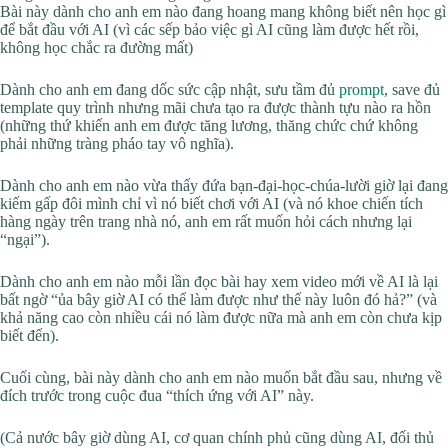
Bài này dành cho anh em nào đang hoang mang không biết nên học gì
để bắt đầu với AI (vì các sếp bảo việc gì AI cũng làm được hết rồi,
không học chắc ra đường mất)
Dành cho anh em đang dốc sức cập nhật, sưu tầm đủ
prompt
, save đủ
template quy trình nhưng mãi chưa tạo ra được thành tựu nào ra hồn
(những thứ khiến anh em được tăng lương, thăng chức chứ không
phải những tràng pháo tay vô nghĩa).
Dành cho anh em nào vừa thấy đứa bạn-đại-học-chúa-lười giờ lại đang
kiếm gấp đôi mình chỉ vì nó biết chơi với AI (và nó khoe chiến tích
hàng ngày trên trang nhà nó, anh em rất muốn hỏi cách nhưng lại
“ngại”).
Dành cho anh em nào mỗi lần đọc bài hay xem video mới về AI là lại
bất ngờ “ủa bây giờ AI có thể làm được như thế này luôn đó hả?” (và
khả năng cao còn nhiều cái nó làm được nữa mà anh em còn chưa kịp
biết đến).
Cuối cùng, bài này dành cho anh em nào muốn bắt đầu sau, nhưng về
đích trước trong cuộc đua “thích ứng với AI” này.
(Cả nước bây giờ dùng AI, cơ quan chính phủ cũng dùng AI, đối thủ