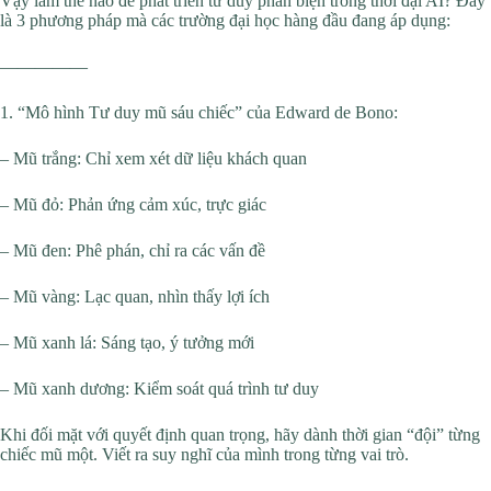
Vậy làm thế nào để phát triển tư duy phản biện trong thời đại AI? Đây
là 3 phương pháp mà các trường đại học hàng đầu đang áp dụng:
—————
1. “Mô hình Tư duy mũ sáu chiếc” của Edward de Bono:
– Mũ trắng: Chỉ xem xét dữ liệu khách quan
– Mũ đỏ: Phản ứng cảm xúc, trực giác
– Mũ đen: Phê phán, chỉ ra các vấn đề
– Mũ vàng: Lạc quan, nhìn thấy lợi ích
– Mũ xanh lá: Sáng tạo, ý tưởng mới
– Mũ xanh dương: Kiểm soát quá trình tư duy
Khi đối mặt với quyết định quan trọng, hãy dành thời gian “đội” từng
chiếc mũ một. Viết ra suy nghĩ của mình trong từng vai trò.