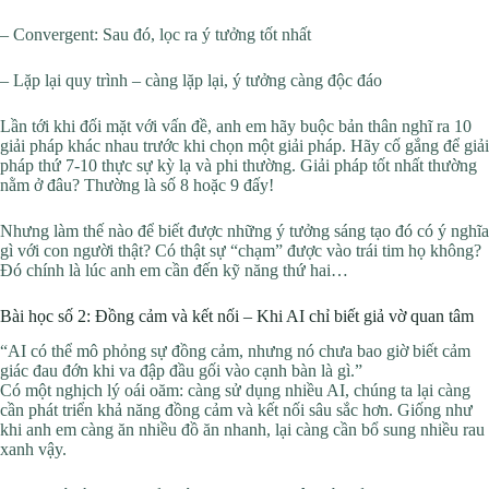
– Convergent: Sau đó, lọc ra ý tưởng tốt nhất
– Lặp lại quy trình – càng lặp lại, ý tưởng càng độc đáo
Lần tới khi đối mặt với vấn đề, anh em hãy buộc bản thân nghĩ ra 10
giải pháp khác nhau trước khi chọn một giải pháp. Hãy cố gắng để giải
pháp thứ 7-10 thực sự kỳ lạ và phi thường. Giải pháp tốt nhất thường
nằm ở đâu? Thường là số 8 hoặc 9 đấy!
Nhưng làm thế nào để biết được những ý tưởng sáng tạo đó có ý nghĩa
gì với con người thật? Có thật sự “chạm” được vào trái tim họ không?
Đó chính là lúc anh em cần đến kỹ năng thứ hai…
Bài học số 2: Đồng cảm và kết nối – Khi AI chỉ biết giả vờ quan tâm
“AI có thể mô phỏng sự đồng cảm, nhưng nó chưa bao giờ biết cảm
giác đau đớn khi va đập đầu gối vào cạnh bàn là gì.”
Có một nghịch lý oái oăm: càng sử dụng nhiều AI, chúng ta lại càng
cần phát triển khả năng đồng cảm và kết nối sâu sắc hơn. Giống như
khi anh em càng ăn nhiều đồ ăn nhanh, lại càng cần bổ sung nhiều rau
xanh vậy.