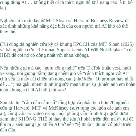
cũng dùng AI,… không biết cách thích nghi thì khả năng cao là bị bỏ
lại)
Nghiên cứu mới đây từ MIT Sloan và Harvard Business Review đã
xác định những khả năng đặc biệt của con người mà AI khó có thể
thay thế.
(Tui cũng đã nghiên cứu kỹ cả khung EPOCH của MIT Sloan (2025)
và bài nghiên cứu “3 Human Super-Talents AI Will Not Replace” của
HBR để coi nó có đồng nhất với nhau không).
Nếu những gì mà các “guru công nghệ” trên TikTok (mặc vest, ngồi
xe sang, nói giọng trầm) đang chém gió về “cách thích nghi với AI”
chủ yếu là mấy cái chiêu trò nông cạn (như kiểu “10 prompt hay nhất
để …”) mà giấu nhẹm đi những sức mạnh thực sự (khiến anh em hoàn
toàn không sợ hãi AI nữa) thì sao?
Sau khi tui “cắm đầu cắm cổ” tổng hợp và phân tích hơn 20 nghiên
cứu từ Harvard, MIT, và McKinsey (suýt rụng tóc luôn các anh em
ạ!), cùng với các video recap cuộc phỏng vấn từ những người được
xem như KHÔNG THỂ bị thay thế (dù AI phát triển đến mấy), tui đã
tìm ra 3 siêu năng lực khiến AI trở nên “lệ thuộc” dù nó có phát triển
đến đâu.