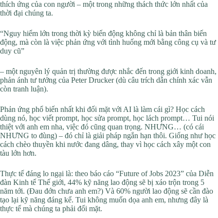
thích ứng của con người – một trong những thách thức lớn nhất của
thời đại chúng ta.
“Nguy hiểm lớn trong thời kỳ biến động không chỉ là bản thân biến
động, mà còn là việc phản ứng với tình huống mới bằng công cụ và tư
duy cũ”
– một nguyên lý quản trị thường được nhắc đến trong giới kinh doanh,
phản ánh tư tưởng của Peter Drucker (dù câu trích dẫn chính xác vẫn
còn tranh luận).
Phản ứng phổ biến nhất khi đối mặt với AI là làm cái gì? Học cách
dùng nó, học viết prompt, học sửa prompt, học lách prompt… Tui nói
thiệt với anh em nha, việc đó cũng quan trọng. NHƯNG… (có cái
NHƯNG to đùng) – đó chỉ là giải pháp ngắn hạn thôi. Giống như học
cách chèo thuyền khi nước đang dâng, thay vì học cách xây một con
tàu lớn hơn.
Thực tế đáng lo ngại là: theo báo cáo “Future of Jobs 2023” của Diễn
đàn Kinh tế Thế giới, 44% kỹ năng lao động sẽ bị xáo trộn trong 5
năm tới. (Đau đớn chưa anh em?) Và 60% người lao động sẽ cần đào
tạo lại kỹ năng đáng kể. Tui không muốn dọa anh em, nhưng đây là
thực tế mà chúng ta phải đối mặt.