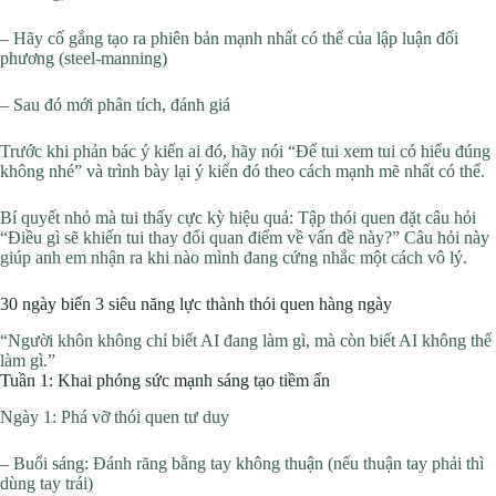
– Hãy cố gắng tạo ra phiên bản mạnh nhất có thể của lập luận đối
phương (steel-manning)
– Sau đó mới phân tích, đánh giá
Trước khi phản bác ý kiến ai đó, hãy nói “Để tui xem tui có hiểu đúng
không nhé” và trình bày lại ý kiến đó theo cách mạnh mẽ nhất có thể.
Bí quyết nhỏ mà tui thấy cực kỳ hiệu quả: Tập thói quen đặt câu hỏi
“Điều gì sẽ khiến tui thay đổi quan điểm về vấn đề này?” Câu hỏi này
giúp anh em nhận ra khi nào mình đang cứng nhắc một cách vô lý.
30 ngày biến 3 siêu năng lực thành thói quen hàng ngày
“Người khôn không chỉ biết AI đang làm gì, mà còn biết AI không thể
làm gì.”
Tuần 1: Khai phóng sức mạnh sáng tạo tiềm ẩn
Ngày 1: Phá vỡ thói quen tư duy
– Buổi sáng: Đánh răng bằng tay không thuận (nếu thuận tay phải thì
dùng tay trái)