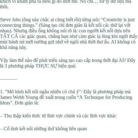
khích vì khám phá ra điều gì đó mới mẻ. Nó chỉ… xử lý dữ liệu mà
thôi.
Steve Jobs (ông này chắc ai cũng biết rồi) từng nói: “Creativity is just
connecting things.” (Sáng tạo chỉ đơn giản là kết nối các thứ lại với
nhau). Nhưng điều ổng không nói rõ là: con người kết nối dựa trên
TẤT CẢ các giác quan, chẳng hạn như cảm giác lạ lùng khi ngửi thấy
mùi bánh mì mới nướng gợi nhớ về ngôi nhà thời thơ ấu. AI không có
khả năng này.
Vậy làm thế nào để phát triển sáng tạo cao cấp trong thời đại AI? Đây
là 3 phương pháp THỰC SỰ hiệu quả:
———–
1. “Mô hình kết nối ngẫu nhiên có chủ ý”: Đây là phương pháp mà
James Webb Young đề xuất trong cuốn “A Technique for Producing
Ideas”. Đơn giản là:
– Thu thập kiến thức từ lĩnh vực chính và các lĩnh vực khác
– Cố tình kết nối những thứ không liên quan