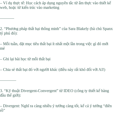
– Ví dụ thực tế: Học cách áp dụng nguyên tắc từ ẩm thực vào thiết kế
web, hoặc từ kiến trúc vào marketing
———–
2. “Phương pháp thất bại thông minh” của Sara Blakely (bà chủ Spanx
tỷ phú đó):
– Mỗi tuần, đặt mục tiêu thất bại ít nhất một lần trong việc gì đó mới
mẻ
– Ghi lại bài học từ mỗi thất bại
– Chia sẻ thất bại đó với người khác (điều này rất khó đối với AI!)
————
3. “Kỹ thuật Divergent-Convergent” từ IDEO (công ty thiết kế hàng
đầu thế giới):
– Divergent: Nghĩ ra càng nhiều ý tưởng càng tốt, kể cả ý tưởng “điên
rồ”