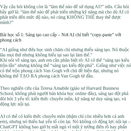
Vậy câu hỏi không còn là “làm thế nào để sử dụng AI?” nữa. Câu hỏi
bây giờ là: “làm thế nào để phát triển những kỹ năng mà cho dù AI có
phát triển đến mức độ nào, nó cũng KHÔNG THỂ thay thế được
mình?”
Bài học số 1: Sáng tạo cao cấp – Nơi AI chỉ biết “copy-paste” với
phong cách
“AI giống như đứa học sinh chăm chỉ nhưng thiếu sáng tạo. Nó thuộc
làu mọi thứ nhưng không hiểu tại sao lại làm thế.”
Khi nói về sáng tạo, anh em cần phân biệt rõ: AI có thể “sáng tạo kiểu
trộn-lẫn” nhưng không thể “sáng tạo kiểu đột-phá”. Giống như việc nó
có thể trộn phong cách Van Gogh với chủ đề hiện đại, nhưng nó
không thể TẠO RA phong cách Van Gogh từ đầu.
Theo nghiên cứu của Teresa Amabile (giáo sư Harvard Business
School, không phải người bán khóa học online đâu), sáng tạo đột phá
đòi hỏi 3 yếu tố: kiến thức chuyên môn, kỹ năng tư duy sáng tạo, và
động lực nội tại.
AI có thể có kiến thức chuyên môn (thậm chí còn nhiều hơn cả anh
em), nhưng nó thiếu hai yếu tố còn lại. Nó không có động lực nội tại –
ChatGPT không bao giờ bị mất ngủ vì một ý tưởng điên rồ hay phấn