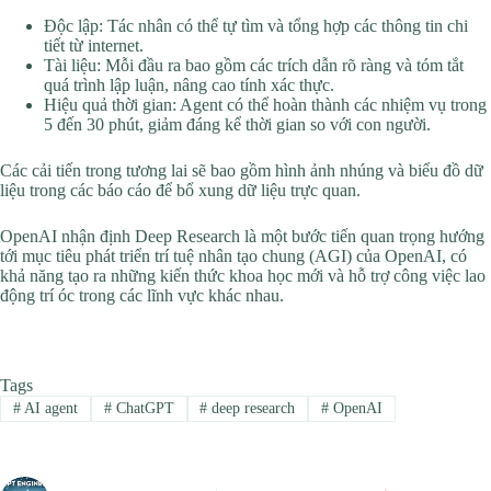
Độc lập: Tác nhân có thể tự tìm và tổng hợp các thông tin chi
tiết từ internet.
Tài liệu: Mỗi đầu ra bao gồm các trích dẫn rõ ràng và tóm tắt
quá trình lập luận, nâng cao tính xác thực.
Hiệu quả thời gian: Agent có thể hoàn thành các nhiệm vụ trong
5 đến 30 phút, giảm đáng kể thời gian so với con người.
Các cải tiến trong tương lai sẽ bao gồm hình ảnh nhúng và biểu đồ dữ
liệu trong các báo cáo để bổ xung dữ liệu trực quan.
OpenAI nhận định Deep Research là một bước tiến quan trọng hướng
tới mục tiêu phát triển trí tuệ nhân tạo chung (AGI) của OpenAI, có
khả năng tạo ra những kiến thức khoa học mới và hỗ trợ công việc lao
động trí óc trong các lĩnh vực khác nhau.
Tags
#
AI agent
#
ChatGPT
#
deep research
#
OpenAI