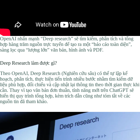
OpenAI nhấn mạnh “Deep research” sẽ tìm kiếm, phân tích và tổng
hợp hàng trăm nguồn trực tuyến để tạo ra một “báo cáo toàn diện”,
sàng lọc qua “lượng lớn” văn bản, hình ảnh và PDF.
Deep Research làm được gì?
Theo OpenAI, Deep Research (Nghiên cứu sâu) có thể tự lập kế
hoạch, phân tích, thực hiện tiến trình nhiều bước nhằm tìm kiếm dữ
liệu phù hợp, đối chiếu và cập nhật lại thông tin theo thời gian thực khi
cần. Thay vì tạo văn bản đơn thuần, tính năng mới trên ChatGPT sẽ
hiển thị quy trình tổng hợp, kèm trích dẫn cũng như tóm tắt về các
nguồn tin đã tham khảo.