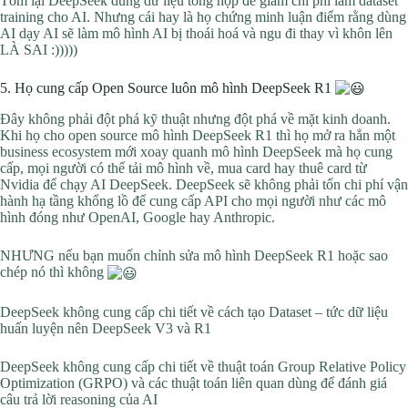
Tóm lại DeepSeek dùng dữ liệu tổng hợp để giảm chi phí làm dataset
training cho AI. Nhưng cái hay là họ chứng minh luận điểm rằng dùng
AI dạy AI sẽ làm mô hình AI bị thoái hoá và ngu đi thay vì khôn lên
LÀ SAI :)))))
5. Họ cung cấp Open Source luôn mô hình DeepSeek R1
Đây không phải đột phá kỹ thuật nhưng đột phá về mặt kinh doanh.
Khi họ cho open source mô hình DeepSeek R1 thì họ mở ra hẳn một
business ecosystem mới xoay quanh mô hình DeepSeek mà họ cung
cấp, mọi người có thể tải mô hình về, mua card hay thuê card từ
Nvidia để chạy AI DeepSeek. DeepSeek sẽ không phải tốn chi phí vận
hành hạ tầng khổng lồ để cung cấp API cho mọi người như các mô
hình đóng như OpenAI, Google hay Anthropic.
NHƯNG nếu bạn muốn chỉnh sửa mô hình DeepSeek R1 hoặc sao
chép nó thì không
DeepSeek không cung cấp chi tiết về cách tạo Dataset – tức dữ liệu
huấn luyện nên DeepSeek V3 và R1
DeepSeek không cung cấp chi tiết về thuật toán Group Relative Policy
Optimization (GRPO) và các thuật toán liên quan dùng để đánh giá
câu trả lời reasoning của AI