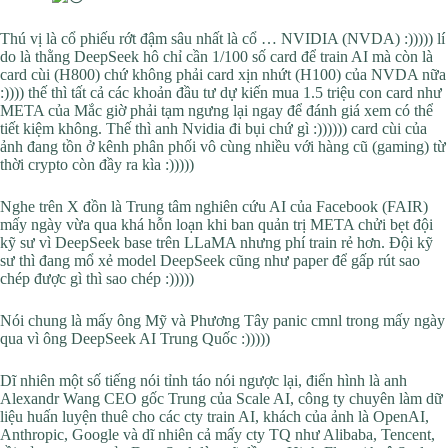
Thú vị là cổ phiếu rớt đậm sâu nhất là cổ … NVIDIA (NVDA) :))))) lí
do là thằng DeepSeek hô chỉ cần 1/100 số card để train AI mà còn là
card cùi (H800) chứ không phải card xịn nhứt (H100) của NVDA nữa
:)))) thế thì tất cả các khoản đầu tư dự kiến mua 1.5 triệu con card như
META của Mắc giờ phải tạm ngưng lại ngay để đánh giá xem có thể
tiết kiệm không. Thế thì anh Nvidia đi bụi chứ gì :)))))) card cùi của
ảnh đang tồn ở kênh phân phối vô cùng nhiều với hàng cũ (gaming) từ
thời crypto còn đầy ra kìa :)))))
Nghe trên X đồn là Trung tâm nghiên cứu AI của Facebook (FAIR)
mấy ngày vừa qua khá hỗn loạn khi ban quản trị META chửi bẹt đội
kỹ sư vì DeepSeek base trên LLaMA nhưng phí train rẻ hơn. Đội kỹ
sư thì đang mổ xẻ model DeepSeek cũng như paper để gấp rút sao
chép được gì thì sao chép :)))))
Nói chung là mấy ông Mỹ và Phương Tây panic cmnl trong mấy ngày
qua vì ông DeepSeek AI Trung Quốc :)))))
Dĩ nhiên một số tiếng nói tỉnh táo nói ngược lại, điển hình là anh
Alexandr Wang CEO gốc Trung của Scale AI, công ty chuyên làm dữ
liệu huấn luyện thuê cho các cty train AI, khách của ảnh là OpenAI,
Anthropic, Google và dĩ nhiên cả mấy cty TQ như Alibaba, Tencent,