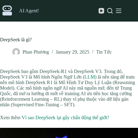
Skip
to
AI Agent!
content
DeepSeek là gì?
Phan Phương
January 29, 2025
Tin Tức
DeepSeek bao gồm DeepSeek-R1 và DeepSeek V3. Trong đó,
DeepSeek V3 là Mô hình Ngôn Ngữ Lớn (
LLM
) là nền tảng để train
nên mô hình DeepSeek R1 là Mô Hình Tư Duy Lý Luận (Reasoning
Model). Các mô hình ngôn ngữ AI này mã nguồn mở, đến từ Trung
Quốc, đã mở ra hướng đi mới về training AI ưu tiên học tăng cường
(Reinforcement Learning – RL) thay vì phụ thuộc vào dữ liệu gán
nhãn (Supervised Fine-Tuning – SFT).
Xem thêm
Vì sao DeepSeek lại gây chấn động thế giới?