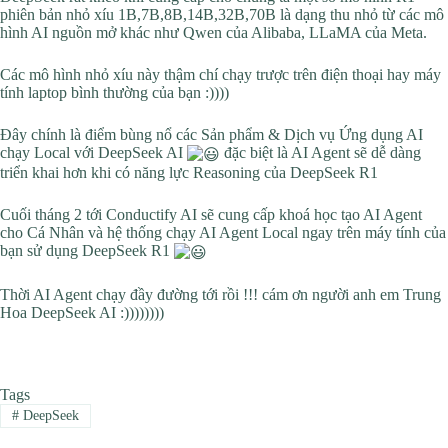
phiên bản nhỏ xíu 1B,7B,8B,14B,32B,70B là dạng thu nhỏ từ các mô
hình AI nguồn mở khác như Qwen của Alibaba, LLaMA của Meta.
Các mô hình nhỏ xíu này thậm chí chạy trược trên điện thoại hay máy
tính laptop bình thường của bạn :))))
Đây chính là điểm bùng nổ các Sản phẩm & Dịch vụ Ứng dụng AI
chạy Local với DeepSeek AI
đặc biệt là AI Agent sẽ dễ dàng
triển khai hơn khi có năng lực Reasoning của DeepSeek R1
Cuối tháng 2 tới Conductify AI sẽ cung cấp khoá học tạo AI Agent
cho Cá Nhân và hệ thống chạy AI Agent Local ngay trên máy tính của
bạn sử dụng DeepSeek R1
Thời AI Agent chạy đầy đường tới rồi !!! cám ơn người anh em Trung
Hoa DeepSeek AI :))))))))
Tags
#
DeepSeek