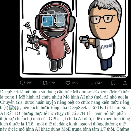
DeepSeek là mô hình sử dụng cấu trúc Mixture-of-Experts (MoE) tức
là trong 1 Mô hình AI chứa nhiều Mô hình AI nhỏ (mỗi AI nhỏ gọi là
Chuyên Gia, được huấn luyện riêng biệt có chức năng kiến thức riêng
biệt)
, nên kích thước tổng của DeepSeek là 671B Tỉ Tham Số là
AI Rất TO nhưng thực tế lúc chạy chỉ có 37B Tỉ Tham Số tức phần
thực sự chiếm bộ nhớ của GPUs lại chỉ là AI nhỏ, tỉ lệ expert trên tổng
kích thước là 1/18 , một tỉ lệ rất đáng kinh ngạc vì thông thường tỉ lệ
này ở các mô hình AI khác dùng MoE trung bình tầm 1/7 thôi. Chứng