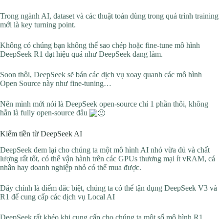
Trong ngành AI, dataset và các thuật toán dùng trong quá trình training
mới là key turning point.
Không có chúng bạn không thể sao chép hoặc fine-tune mô hình
DeepSeek R1 đạt hiệu quả như DeepSeek đang làm.
Soon thôi, DeepSeek sẽ bán các dịch vụ xoay quanh các mô hình
Open Source này như fine-tuning…
Nên mình mới nói là DeepSeek open-source chỉ 1 phần thôi, không
hẳn là fully open-source đâu
Kiếm tiền từ DeepSeek AI
DeepSeek đem lại cho chúng ta một mô hình AI nhỏ vừa đủ và chất
lượng rất tốt, có thể vận hành trên các GPUs thương mại ít vRAM, cá
nhân hay doanh nghiệp nhỏ có thể mua được.
Đây chính là điểm đăc biệt, chúng ta có thể tận dụng DeepSeek V3 và
R1 để cung cấp các dịch vụ Local AI
DeepSeek rất khéo khi cung cấp cho chúng ta một số mô hình R1