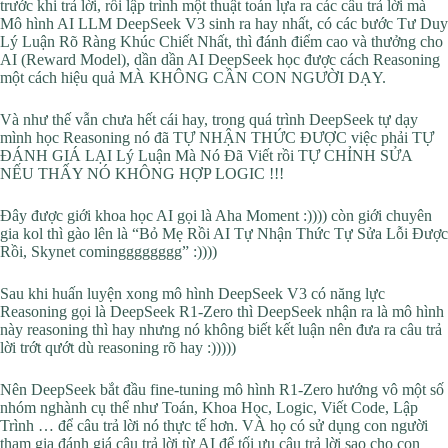
trước khi trả lời, rồi lập trình một thuật toán lựa ra các câu trả lời mà
Mô hình AI LLM DeepSeek V3 sinh ra hay nhất, có các bước Tư Duy
Lý Luận Rõ Ràng Khúc Chiết Nhất, thì đánh điểm cao và thưởng cho
AI (Reward Model), dần dần AI DeepSeek học được cách Reasoning
một cách hiệu quả MÀ KHÔNG CẦN CON NGƯỜI DẠY.
Và như thế vẫn chưa hết cái hay, trong quá trình DeepSeek tự dạy
mình học Reasoning nó đã TỰ NHẬN THỨC ĐƯỢC việc phải TỰ
ĐÁNH GIÁ LẠI Lý Luận Mà Nó Đã Viết rồi TỰ CHỈNH SỬA
NẾU THẤY NÓ KHÔNG HỢP LOGIC !!!
Đây được giới khoa học AI gọi là Aha Moment :)))) còn giới chuyên
gia kol thì gào lên là “Bỏ Mẹ Rồi AI Tự Nhận Thức Tự Sửa Lỗi Được
Rồi, Skynet comingggggggg” :))))
Sau khi huấn luyện xong mô hình DeepSeek V3 có năng lực
Reasoning gọi là DeepSeek R1-Zero thì DeepSeek nhận ra là mô hình
này reasoning thì hay nhưng nó không biết kết luận nên đưa ra câu trả
lời trớt qướt dù reasoning rõ hay :)))))
Nên DeepSeek bắt đầu fine-tuning mô hình R1-Zero hướng vô một số
nhóm nghành cụ thể như Toán, Khoa Học, Logic, Viết Code, Lập
Trình … để câu trả lời nó thực tế hơn. VÀ họ có sử dụng con người
tham gia đánh giá câu trả lời từ AI để tối ưu câu trả lời sao cho con