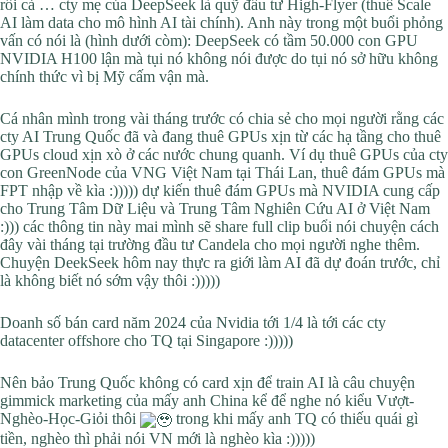
rồi cả … cty mẹ của DeepSeek là quỹ đầu tư High-Flyer (thuê Scale
AI làm data cho mô hình AI tài chính). Anh này trong một buổi phỏng
vấn có nói là (hình dưới còm): DeepSeek có tầm 50.000 con GPU
NVIDIA H100 lận mà tụi nó không nói được do tụi nó sở hữu không
chính thức vì bị Mỹ cấm vận mà.
Cá nhân mình trong vài tháng trước có chia sẻ cho mọi người rằng các
cty AI Trung Quốc đã và đang thuê GPUs xịn từ các hạ tầng cho thuê
GPUs cloud xịn xò ở các nước chung quanh. Ví dụ thuê GPUs của cty
con GreenNode của VNG Việt Nam tại Thái Lan, thuê đám GPUs mà
FPT nhập về kìa :))))) dự kiến thuê đám GPUs mà NVIDIA cung cấp
cho Trung Tâm Dữ Liệu và Trung Tâm Nghiên Cứu AI ở Việt Nam
:))) các thông tin này mai mình sẽ share full clip buổi nói chuyện cách
đây vài tháng tại trường đầu tư Candela cho mọi người nghe thêm.
Chuyện DeekSeek hôm nay thực ra giới làm AI đã dự đoán trước, chỉ
là không biết nó sớm vậy thôi :)))))
Doanh số bán card năm 2024 của Nvidia tới 1/4 là tới các cty
datacenter offshore cho TQ tại Singapore :)))))
Nên bảo Trung Quốc không có card xịn để train AI là câu chuyện
gimmick marketing của mấy anh China kể để nghe nó kiểu Vượt-
Nghèo-Học-Giỏi thôi
trong khi mấy anh TQ có thiếu quái gì
tiền, nghèo thì phải nói VN mới là nghèo kìa :)))))