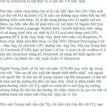
với vụ DeepSeek ra mắt thực ra có lợi cho VN hơn :)))))
Nói tiếp, mình cũng từng chia sẻ là việc Mỹ cấm vận GPU hiệu suất
cao đối với TQ đã khiến TQ đi một con đường nguy hiểm hơn mà Mỹ
không kiểm soát được, đó là tận dụng phong trào AI nguồn mở mà
Meta của Mắc dẫn đầu để phát triển các mô hình AI Nguồn Mở Quy
Mô Nhỏ (Small Language Model) được chuyên biệt hoá chức năng,
và sử dụng được trên các thiết bị AI ở Local như dùng card GPU
gaming RTX là đủ chạy hoặc chạy được trên mấy con Raspberry Pi
hoặc chạy được trên điện thoại có chip NPU (Neural Processing Unit
– chip chạy AI yếu hơn GPU nhưng vẫn chạy ổn). Sếp của Trung tâm
AI Facebook (FAIR) giáo sư Yann LeCun có post cái tút confirm về ý
này khi DeepSeek bùng nổ, DeepSeek sử dụng mô hình nguồn mở
LLaMA của Meta cho việc huấn luyện AI DeepSeek.
Người Trung Quốc từ lúc mở cửa năm 1978 đến nay, luôn tập trung
vào việc “làm sao để sản xuất lớn nhanh nhất nhiều nhất”, trái ngược
với người Mỹ, là làm sao để pump market cap lên maximum có thể tức
là khai mở thị trường lên đến cực hạn. Đây chính là điểm khiến Mỹ
phải thương chiến với TQ, nghĩ coi mình thì lo mở rộng thị trường,
nhưng thằng lòi bên kia đại dương chỉ chăm chăm lo ăn sao cho lớn vô
miếng bánh mà mình mất công mở :))))) cáu vl :))))
Nên anh Trump mới cấm vận TQ, rồi cấm vận chip đối với TQ, mục