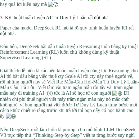
hay quá lời kiểu này mà
3. Kỹ thuật huấn luyện AI Tư Duy Lý Luận rất đột phá
Paper của model DeepSeek R1 mô tả rõ quy trình huấn luyện R1 rất
đột phá.
Đầu tiên, DeepSeek bắt đầu huấn luyện Reasoning luôn bằng kỹ thuật
Reinforcement Learning (RL) luôn chứ không dùng kỹ thuật
Supervised Learning (SL)
Giải thích dễ hiểu là các bên khác huấn luyện năng lực Reasoning cho
AI thì bắt đầu bằng việc thuê cty Scale AI rồi cty này thuê người về,
rồi những người này sẽ Viết Ra: Mẫu-Câu Hỏi-Mẫu Tư Duy Lý Luận-
Mẫu Câu Trả Lời . Viết tầm vài trăm ngàn mẫu rồi lấy vài trăm ngàn
mẫu này đi training AI :)))) tức là AI sẽ học từ con người
Dĩ
nhiên chi phí thuê người viết mấy trăm ngàn mẫu này nó mắc chứ
không rẻ, vì bọn người mà viết được Tư Duy Lý Luận từng bước một
cách khúc chiết rõ ràng trước khi trả lời thì bọn đấy có học hành cao
ấy
Nên DeepSeek mới làm luôn là prompt cho mô hình LLM DeepSeek
V3 trực tiếp thử “Thinking-Step-by-Step” viết ra từng bước suy nghĩ