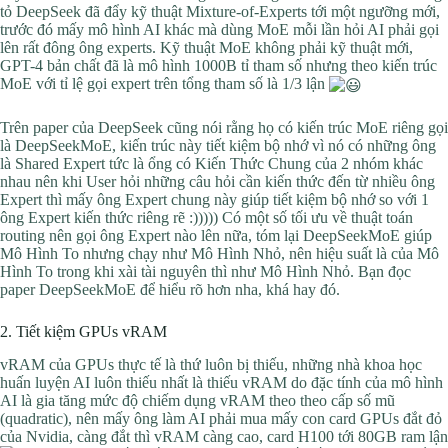
tỏ DeepSeek đã đẩy kỹ thuật Mixture-of-Experts tới một ngưỡng mới,
trước đó mấy mô hình AI khác mà dùng MoE mỗi lần hỏi AI phải gọi
lên rất đông ông experts. Kỹ thuật MoE không phải kỹ thuật mới,
GPT-4 bản chất đã là mô hình 1000B tỉ tham số nhưng theo kiến trúc
MoE với tỉ lệ gọi expert trên tổng tham số là 1/3 lận
Trên paper của DeepSeek cũng nói rằng họ có kiến trúc MoE riêng gọi
là DeepSeekMoE, kiến trúc này tiết kiệm bộ nhớ vì nó có những ông
là Shared Expert tức là ổng có Kiến Thức Chung của 2 nhóm khác
nhau nên khi User hỏi những câu hỏi cần kiến thức đến từ nhiều ông
Expert thì mấy ông Expert chung này giúp tiết kiệm bộ nhớ so với 1
ông Expert kiến thức riêng rẽ :))))) Có một số tối ưu về thuật toán
routing nên gọi ông Expert nào lên nữa, tóm lại DeepSeekMoE giúp
Mô Hình To nhưng chạy như Mô Hình Nhỏ, nên hiệu suất là của Mô
Hình To trong khi xài tài nguyên thì như Mô Hình Nhỏ. Bạn đọc
paper DeepSeekMoE để hiểu rõ hơn nha, khá hay đó.
2. Tiết kiệm GPUs vRAM
vRAM của GPUs thực tế là thứ luôn bị thiếu, những nhà khoa học
huấn luyện AI luôn thiếu nhất là thiếu vRAM do đặc tính của mô hình
AI là gia tăng mức độ chiếm dụng vRAM theo theo cấp số mũ
(quadratic), nên mấy ông làm AI phải mua mấy con card GPUs đắt đỏ
của Nvidia, càng đắt thì vRAM càng cao, card H100 tới 80GB ram lận