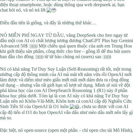
điện thoại smartphone, hoặc dùng thông qua web deepseek ai, bạn
chat hỏi nó, và nó trả lời
Điều đầu tiên là giống, và đây là những thứ khác…
NÓ MIỄN PHÍ NGAY TỪ ĐẦU, vâng DeepSeek cho free ngay từ
đầu một con AI có chất lượng tương đương ChatGPT Plus hay Gemini
Advanced 50$ :))))) Một chiêu quá quen thuộc của anh em Trung Hoa
khi giới thiệu sản phẩm, công thức cho free – gồng lỗ để thu hút users
ban đầu cho đông :))))) từ từ bào chúng nó (users) sau :)))))
Nó có khả năng Tư Duy Suy Luận (Self-Reasoning) rất tốt, một trong
những cấp độ thông minh của AI mà mãi tới năm vừa rồi OpenAI mới
làm được và diếm như mèo giấu mứt mãi mới dám đưa ra cộng đồng
sử dụng – nhưng vẫn rất giới hạn số lượt sử dụng. Mình sẽ nói về đột
phá khoa học của con AI DeepSearch Reasoning 1 (R1) này ở phần
khoa học phía dưới. Tóm lại là con AI này có khả năng Tư Duy Suy
Luận nên nó Khôn-Vãi-Mứt, Khôn hơn cả conAI cấp độ Nghiên Cứu
Sinh Tiễn Sĩ của OpenAI là O1 luôn
, chưa so được với con AI
cấp độ tiến sĩ O3 do bọn OpenAI vẫn dấu như mèo dấu mứt nên lấy gì
mà so.
Đặc biệt, nó open-source (open một phần – chỉ open cho tải Mô Hình),