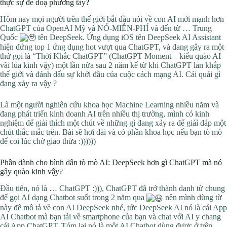
thực sự đe doạ phương tây?
Hôm nay mọi người trên thế giới bắt đầu nói về con AI mới mạnh hơn
ChatGPT của OpenAI Mỹ và NÓ-MIỄN-PHÍ và đến từ … Trung
Quốc
tên DeepSeek. Ứng dụng iOS tên DeepSeek AI Assistant
hiện đứng top 1 ứng dụng hot vượt qua ChatGPT, và đang gây ra một
thứ gọi là “Thời Khắc ChatGPT” (ChatGPT Moment – kiểu quào AI
vãi lúa kinh vậy) một lần nữa sau 2 năm kể từ khi ChatGPT lan khắp
thế giới và đánh dấu sự khởi đầu của cuộc cách mạng AI. Cái quái gì
đang xảy ra vậy ?
Là một người nghiên cứu khoa học Machine Learning nhiều năm và
đang phát triển kinh doanh AI trên nhiều thị trường, mình có kinh
nghiệm để giải thích một chút về những gì đang xảy ra để giáỉ đáp một
chút thắc mắc trên. Bài sẽ hơi dài và có phần khoa học nếu bạn tò mò
để coi lúc chờ giao thừa :))))))
Phần dành cho bình dân tò mò AI: DeepSeek hơn gì ChatGPT mà nó
gây quào kinh vậy?
Đầu tiên, nó là … ChatGPT :))), ChatGPT đã trở thành danh từ chung
để gọi AI dạng Chatbot suốt trong 2 năm qua
nên mình dùng từ
này để mô tả về con AI DeepSeek nhé, tức DeepSeek AI nó là cái App
AI Chatbot mà bạn tải về smartphone của bạn và chat với AI y chang
cái App ChatGPT. Tóm lại nó là một AI Chatbot dùng được ở trên