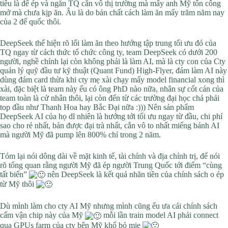
tiêu là để ép và ngăn TQ cắn vô thị trường mà mấy anh Mỹ tốn công
mở mà chưa kịp ăn. Âu là do bản chất cách làm ăn mấy trăm năm nay
của 2 đế quốc thôi.
DeepSeek thể hiện rõ lối làm ăn theo hướng tập trung tối ưu đó của
TQ ngay từ cách thức tổ chức công ty, team DeepSeek có dưới 200
người, nghề chính lại còn không phải là làm AI, mà là cty con của Cty
quản lý quỹ đầu tư kỹ thuật (Quant Fund) High-Flyer, đám làm AI này
dùng đám card thừa khi cty mẹ xài chạy mấy model financial xong thì
xài, đặc biệt là team này ếu có ông PhD nào nữa, nhân sự cốt cán của
team toàn là cử nhân thôi, lại còn đến từ các trường đại học chả phải
top đầu như Thanh Hoa hay Bắc Đại nữa :))) Nên sản phẩm
DeepSeek AI của họ dĩ nhiên là hướng tới tối ưu ngay từ đầu, chi phí
sao cho rẻ nhất, bán được đại trà nhất, cắn vô to nhất miếng bánh AI
mà người Mỹ đã pump lên 800% chỉ trong 2 năm.
Tóm lại nói dông dài về mặt kinh tế, tài chính và địa chính trị, để nói
rõ tổng quan rằng người Mỹ đã ép người Trung Quốc tới điểm “cùng
tất biến”
nên DeepSeek là kết quả nhãn tiền của chính sách o ép
từ Mỹ thôi
Dù mình làm cho cty AI Mỹ nhưng mình cũng ếu ưa cái chính sách
cấm vận chip này của Mỹ
mỗi lần train model AI phải connect
qua GPUs farm của cty bên Mỹ khổ bỏ mie