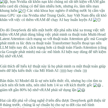
, bọn Nvidia rất khốn nạn khi chúng nó rất tiết kiệm vRAM gắn
trên card dù chúng có thể làm nhiều hơn, nhưng éo, làm tiền max
khung luôn
Các nhà khoa học nghèo ở những nước bị cấm vận
mua GPU xịn của Nvidia như Trung Quốc, hay Việt Nam đều rất khó
khăn với việc có thêm vRAM để chạy AI hay huấn luyện AI
Do đó DeepSeek đã tiến một bước đột phá nữa khá xa trong việc tiết
kiệm vRAM phải dùng bằng việc phát minh ra thuật toán Multi-Head
Latent Attention cách mạng so với thuật toán Attention gốc mà Google
phát minh ra lúc đưa ra thuật toán Transformer huyền thoại tạo nên
LLM hiện nay đó, cách mạng hơn cả thuật toán Flash-Attention (cũng
của Google phát minh) mà các mô hình AI hiện nay dùng để tiết kiệm
bộ nhớ vRAM.
Giải thích dễ hiểu kỹ thuật này là họ phát minh ra một thuật toán giúp
nén dữ liệu kiến thức của Mô Hình AI :))))) hay chưa :)))
Bản thân AI Model đã là sự nén kiến thức rồi, nhưng họ còn tìm ra
cách nén tốt hơn nữa, nén nhỏ hơn 1/4 so với kích thước gốc
,
giảm tới gần 80% bộ nhớ vRAM phải sử dụng lận
Hai cái đột phá về công nghệ ở trên đều được DeepSeek giới thiệu từ
8 tháng trước, chúng là sự chuẩn bị cho sự ra đời của mô hình