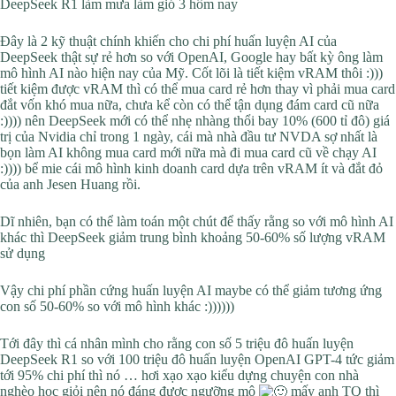
DeepSeek R1 làm mưa làm gió 3 hôm nay
Đây là 2 kỹ thuật chính khiến cho chi phí huấn luyện AI của
DeepSeek thật sự rẻ hơn so với OpenAI, Google hay bất kỳ ông làm
mô hình AI nào hiện nay của Mỹ. Cốt lõi là tiết kiệm vRAM thôi :)))
tiết kiệm được vRAM thì có thể mua card rẻ hơn thay vì phải mua card
đắt vốn khó mua nữa, chưa kể còn có thể tận dụng đám card cũ nữa
:)))) nên DeepSeek mới có thể nhẹ nhàng thổi bay 10% (600 tỉ đô) giá
trị của Nvidia chỉ trong 1 ngày, cái mà nhà đầu tư NVDA sợ nhất là
bọn làm AI không mua card mới nữa mà đi mua card cũ về chạy AI
:)))) bể mie cái mô hình kinh doanh card dựa trên vRAM ít và đắt đỏ
của anh Jesen Huang rồi.
Dĩ nhiên, bạn có thể làm toán một chút để thấy rằng so với mô hình AI
khác thì DeepSeek giảm trung bình khoảng 50-60% số lượng vRAM
sử dụng
Vậy chi phí phần cứng huấn luyện AI maybe có thể giảm tương ứng
con số 50-60% so với mô hình khác :))))))
Tới đây thì cá nhân mình cho rằng con số 5 triệu đô huấn luyện
DeepSeek R1 so với 100 triệu đô huấn luyện OpenAI GPT-4 tức giảm
tới 95% chi phí thì nó … hơi xạo xạo kiểu dựng chuyện con nhà
nghèo học giỏi nên nó đáng được ngưỡng mộ
mấy anh TQ thì