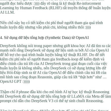
người đọc hiểu được :)))) đây rõ ràng là kỹ thuật Re-inforcement
Learning by Human Feedback (RLHF) rất truyền thống để huấn luyện
AI LLM.
Nên chỗ này họ có tiết kiệm chi phí thuê người tham gia quá trình
huấn luyện đấy nhưng vẫn phải chi, không nhiều thôi :))))
4. Sử dụng dữ liệu tổng hợp (Synthetic Data) từ OpenAI
DeepSeek không nói trong paper nhưng giới khoa học AI đã tìm ra các
manh mối rằng DeepSeek sử dụng dữ liệu sinh ra bởi AI của OpenAI
để hỗ trợ cho quá trình huấn luyện bằng kỹ thuật RLHF. Do để tiết
kiệm chi phí nên số người tham gia feedback-loop để kiểm định và
điều chỉnh câu trả lời của AI DeepSeek trong giai đoạn cuối của việc
huấn luyện là không nhiều, nên DeepSeek có sử dụng lượng lớn dữ
liệu Hỏi-Đáp sinh ra từ AI của OpenAI để điều chỉnh câu trả lời của
mô hình sau công đoạn Reasonin, giúp câu trả lời “thật hơn” như …
OpenAI GPT :)))))
Thậm chí ở phrase đầu khi cho mô hình AI tự học kỹ thuật Reasoning
thì DeepSeek đã sử dụng dữ liệu tổng hợp từ LLaMA của Meta để làm
prompt chỉ dẫn cho DeepSeek V3 có thể tự sinh chuỗi Reasoning.