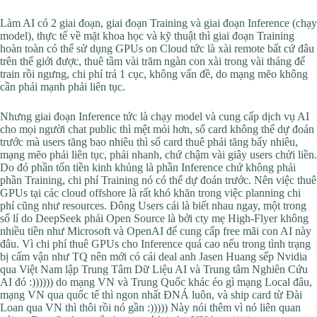
Làm AI có 2 giai đoạn, giai đoạn Training và giai đoạn Inference (chạy
model), thực tế về mặt khoa học và kỹ thuật thì giai đoạn Training
hoàn toàn có thể sử dụng GPUs on Cloud tức là xài remote bất cứ đâu
trên thế giới được, thuê tầm vài trăm ngàn con xài trong vài tháng để
train rồi ngưng, chi phí trả 1 cục, không vấn đề, do mạng mẽo không
cần phải mạnh phải liên tục.
Nhưng giai đoạn Inference tức là chạy model và cung cấp dịch vụ AI
cho mọi người chat public thì mệt mỏi hơn, số card không thể dự đoán
trước mà users tăng bao nhiêu thì số card thuê phải tăng bấy nhiêu,
mạng mẽo phải liên tục, phải nhanh, chứ chậm vài giây users chửi liền.
Do đó phần tốn tiền kinh khủng là phần Inference chứ không phải
phần Training, chi phí Training nó có thể dự đoán trước. Nên việc thuê
GPUs tại các cloud offshore là rất khó khăn trong việc planning chi
phí cũng như resources. Đông Users cái là biết nhau ngay, một trong
số lí do DeepSeek phải Open Source là bởi cty mẹ High-Flyer không
nhiều tiền như Microsoft và OpenAI để cung cấp free mãi con AI này
đâu. Vì chi phí thuê GPUs cho Inference quá cao nếu trong tình trạng
bị cấm vận như TQ nên mới có cái deal anh Jasen Huang sếp Nvidia
qua Việt Nam lập Trung Tâm Dữ Liệu AI và Trung tâm Nghiên Cứu
AI đó :)))))) do mạng VN và Trung Quốc khác éo gì mạng Local đâu,
mạng VN qua quốc tế thì ngon nhất ĐNÁ luôn, và ship card từ Đài
Loan qua VN thì thôi rồi nó gần :))))) Này nói thêm vì nó liên quan