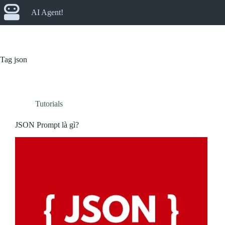
Skip
AI Agent!
to
content
Tag
json
Tutorials
JSON Prompt là gì?