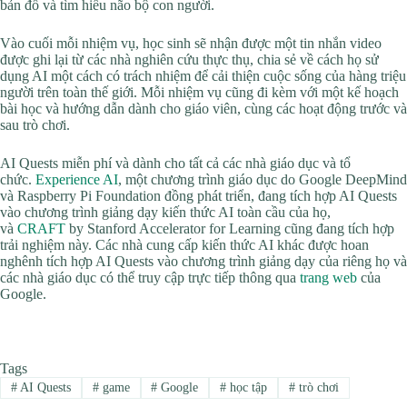
bản đồ và tìm hiểu não bộ con người.
Vào cuối mỗi nhiệm vụ, học sinh sẽ nhận được một tin nhắn video
được ghi lại từ các nhà nghiên cứu thực thụ, chia sẻ về cách họ sử
dụng AI một cách có trách nhiệm để cải thiện cuộc sống của hàng triệu
người trên toàn thế giới. Mỗi nhiệm vụ cũng đi kèm với một kế hoạch
bài học và hướng dẫn dành cho giáo viên, cùng các hoạt động trước và
sau trò chơi.
AI Quests miễn phí và dành cho tất cả các nhà giáo dục và tổ
chức.
Experience AI
, một chương trình giáo dục do Google DeepMind
và Raspberry Pi Foundation đồng phát triển, đang tích hợp AI Quests
vào chương trình giảng dạy kiến ​​thức AI toàn cầu của họ,
và
CRAFT
by Stanford Accelerator for Learning cũng đang tích hợp
trải nghiệm này. Các nhà cung cấp kiến ​​thức AI khác được hoan
nghênh tích hợp AI Quests vào chương trình giảng dạy của riêng họ và
các nhà giáo dục có thể truy cập trực tiếp thông qua
trang web
của
Google.
Tags
#
AI Quests
#
game
#
Google
#
học tập
#
trò chơi