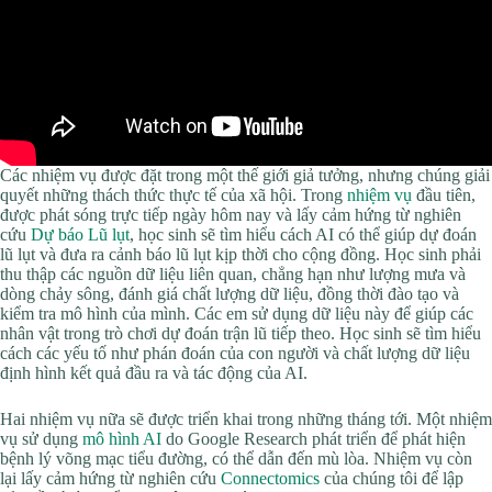
Các nhiệm vụ được đặt trong một thế giới giả tưởng, nhưng chúng giải
quyết những thách thức thực tế của xã hội. Trong
nhiệm vụ
đầu tiên,
được phát sóng trực tiếp ngày hôm nay và lấy cảm hứng từ nghiên
cứu
Dự báo Lũ lụt
, học sinh sẽ tìm hiểu cách AI có thể giúp dự đoán
lũ lụt và đưa ra cảnh báo lũ lụt kịp thời cho cộng đồng. Học sinh phải
thu thập các nguồn dữ liệu liên quan, chẳng hạn như lượng mưa và
dòng chảy sông, đánh giá chất lượng dữ liệu, đồng thời đào tạo và
kiểm tra mô hình của mình. Các em sử dụng dữ liệu này để giúp các
nhân vật trong trò chơi dự đoán trận lũ tiếp theo. Học sinh sẽ tìm hiểu
cách các yếu tố như phán đoán của con người và chất lượng dữ liệu
định hình kết quả đầu ra và tác động của AI.
Hai nhiệm vụ nữa sẽ được triển khai trong những tháng tới. Một nhiệm
vụ sử dụng
mô hình AI
do Google Research phát triển để phát hiện
bệnh lý võng mạc tiểu đường, có thể dẫn đến mù lòa. Nhiệm vụ còn
lại lấy cảm hứng từ nghiên cứu
Connectomics
của chúng tôi để lập