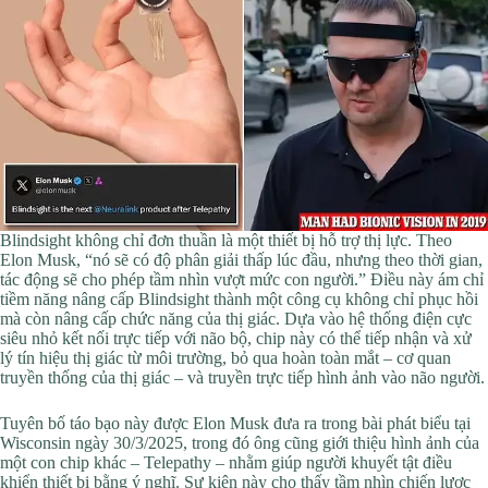
Blindsight không chỉ đơn thuần là một thiết bị hỗ trợ thị lực. Theo
Elon Musk, “nó sẽ có độ phân giải thấp lúc đầu, nhưng theo thời gian,
tác động sẽ cho phép tầm nhìn vượt mức con người.” Điều này ám chỉ
tiềm năng nâng cấp Blindsight thành một công cụ không chỉ phục hồi
mà còn nâng cấp chức năng của thị giác. Dựa vào hệ thống điện cực
siêu nhỏ kết nối trực tiếp với não bộ, chip này có thể tiếp nhận và xử
lý tín hiệu thị giác từ môi trường, bỏ qua hoàn toàn mắt – cơ quan
truyền thống của thị giác – và truyền trực tiếp hình ảnh vào não người.
Tuyên bố táo bạo này được Elon Musk đưa ra trong bài phát biểu tại
Wisconsin ngày 30/3/2025, trong đó ông cũng giới thiệu hình ảnh của
một con chip khác – Telepathy – nhằm giúp người khuyết tật điều
khiển thiết bị bằng ý nghĩ. Sự kiện này cho thấy tầm nhìn chiến lược