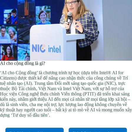
AI cho cộng đồng là gì?
‘AI cho Cộng đồng’ là chương trình tự học (dựa trên Intel® AI for
Citizens) được thiết kế để nâng cao nhận thức của công chúng về Trí
tuệ nhân tạo (AI). Trung tâm Đổi mới sáng tạo quốc gia (NIC), trực
thuộc Bộ Tài chính, Việt Nam và Intel Việt Nam, với sự hỗ trợ của
Học viện Công nghệ Bưu chính Viễn thông (PTIT) đã triển khai sáng
kiến này, nhằm giới thiệu AI đến mọi cá nhân từ mọi tầng lớp xã hội –
dù là sinh viên, cha mẹ nội trợ, lực lượng lao động không chuyên về
kỹ thuật hay người cao tuổi – bất kỳ ai tò mò về AI và mong muốn xây
dựng ‘Tư duy số đầu tiên’.